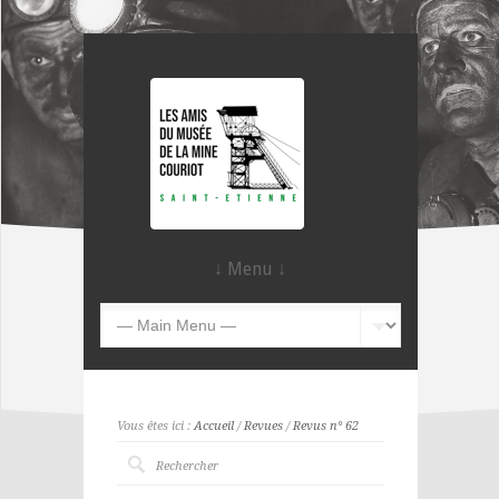
↓ Menu ↓
Vous êtes ici :
Accueil
/
Revues
/
Revus n° 62