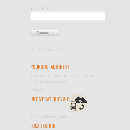
17 − huit =
Mot de passe perdu ?
POURQUOI ADHÉRER !
Pour en savoir plus sur les avantages dont
profitent les adhérents
Cliquez ici →
INFOS PRATIQUES & CONTACTS
Voir les infos pratiques →
LOCALISATION